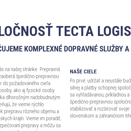
OČNOSŤ TECTA LOGIS
EČUJEME KOMPLEXNÉ DOPRAVNÉ SLUŽBY A
vás na našej stránke. Prepravná
NAŠE CIELE
 zaoberá špedično-prepravnou
Po prvé: udržať a neustále bud
ar do požadovaného cieľa.
silnej a platby schopnej spoloč
 osoby, ako aj fyzické osoby
sa vyhľadávanou, príkladnou 
ďaka dlhoročným nadobudnutým
špedično-prepravnou spoločnos
eňujú, že vieme rýchlo
stabilizovať a rozširovať svoj
ek prepravu rôzneho objemu a
slovenskom a zahraničnom trh
kych krajín. Vieme im poradiť,
ezpečovaní prepravy a môžu sa