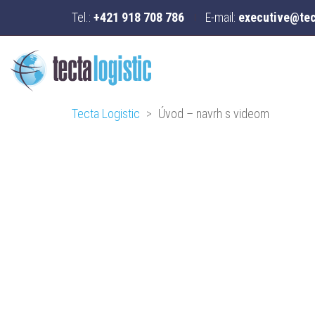
Tel.:
+421 918 708 786
E-mail:
executive@tec
Tecta Logistic
>
Úvod – navrh s videom