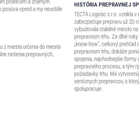
ojim priateľom a známym.
HISTÓRIA PREPRAVNEJ S
nás posúva vpred a my neustále
TECTA Logistic s.r.o. vznikla 
zabezpečuje prepravu už 20 r
vybudovala stabilné miesto na
prepravnom trhu. Za dlhé roky
„know-how“, celkový prehľad o 
u z miesta určenia do miesta
prepravnom trhu, dokáže pon
lne riešenia prepravných,
spojenia, najvhodnejšie formy
prepravného procesu, a tým r
požiadavky trhu. Má vytvorenú 
serióznych prepravcov, s kto
spolupracuje.