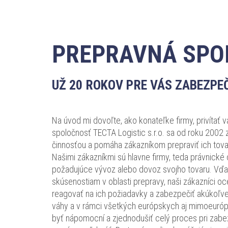
PREPRAVNÁ SPOL
UŽ 20 ROKOV PRE VÁS ZABEZP
Na úvod mi dovoľte, ako konateľke firmy, privítať 
spoločnosť TECTA Logistic s.r.o. sa od roku 2002
činnosťou a pomáha zákazníkom prepraviť ich tov
Našimi zákazníkmi sú hlavne firmy, teda právnické
požadujúce vývoz alebo dovoz svojho tovaru. V
skúsenostiam v oblasti prepravy, naši zákazníci oc
reagovať na ich požiadavky a zabezpečiť akúkoľv
váhy a v rámci všetkých európskych aj mimoeuróps
byť nápomocní a zjednodušiť celý proces pri zab