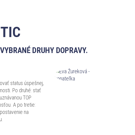
TIC
 VYBRANÉ DRUHY DOPRAVY.
ovať status úspešnej,
nosti. Po druhé: stať
a uznávanou TOP
ťou. A po tretie:
e postavenie na
u.