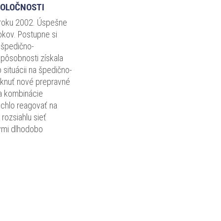
POLOČNOSTI
v roku 2002. Úspešne
okov. Postupne si
 špedično-
 pôsobnosti získala
situácii na špedično-
úknuť nové prepravné
 a kombinácie
ýchlo reagovať na
rozsiahlu sieť
rými dlhodobo