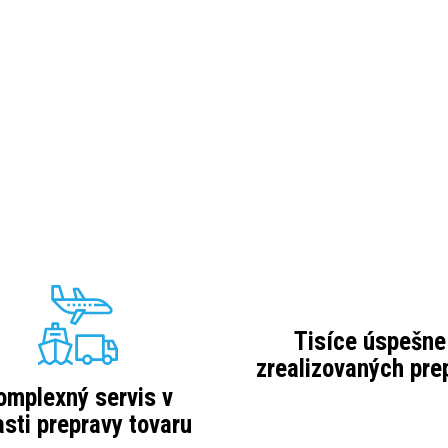
Tisíce úspešne
zrealizovaných pre
omplexný servis v
asti prepravy tovaru