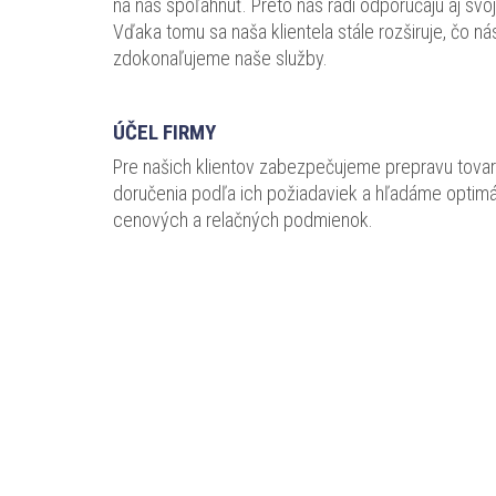
na nás spoľahnúť. Preto nás radi odporúčajú aj sv
Vďaka tomu sa naša klientela stále rozširuje, čo 
zdokonaľujeme naše služby.
ÚČEL FIRMY
Pre našich klientov zabezpečujeme prepravu tovar
doručenia podľa ich požiadaviek a hľadáme optimá
cenových a relačných podmienok.