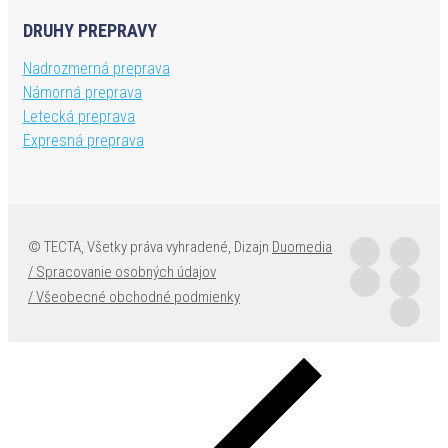
DRUHY PREPRAVY
Nadrozmerná preprava
Námorná preprava
Lete​cká preprava
Expresná preprava
© TECTA, Všetky práva vyhradené, Dizajn
Duomedia
/ Spracovanie osobných údajov
/ Všeobecné obchodné podmienky