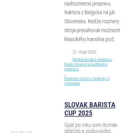
nadrozmernú prepravu
traktora z Belgicka na juh
Slovenska. Keďže rozmery
stroja presahovali možnosti
klasického kamióna pod…
21. mája 2025
Medzinárodná preprava
,
Nadrozmerná a nadmerná
preprava
,
Preprava strojov, techniky a
materiálu
SLOVAK BARISTA
CUP 2025
Opäť po roku som dostala
dôležitú a zodpovednú