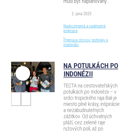
musí byť naplánovaný…
2. júna 2025
Nadrozmerná a nadmerná
preprava
,
Preprava strojov, techniky a
materiálu
NA POTULKÁCH PO
INDONÉZII
TECTA na cestovateľských
potulkách po Indonézii – v
srdci tropického raja Bali je
miesto plné krásy, inšpirácie
a nezabudnuteľných
zážitkov. Od úchvatných
pláží, cez zelené raje
ryžových polí, až po