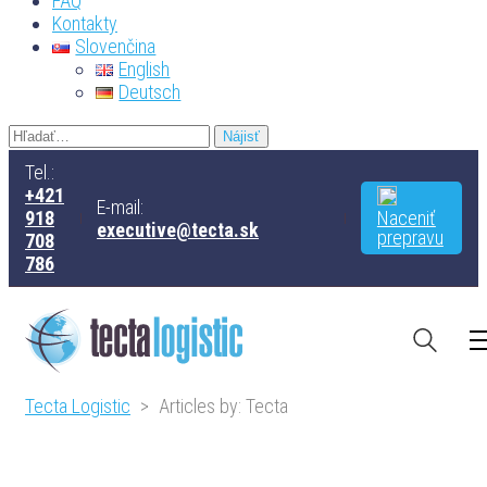
FAQ
Kontakty
Slovenčina
English
Deutsch
Tel.:
+421
E-mail:
918
Naceniť
executive@tecta.sk
prepravu
708
786
Tecta Logistic
>
Articles by: Tecta
AUTOR /