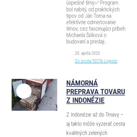
úspešné tímy✅️ Program
bol nabitý, od praktických
tipov od Ján Toma na
efektívne odmeňovanie
tímov, cez fascinujúci príbeh
Michaela Šišková o
budovaní a predaji…
20. apríla 2025
Zo života TECTA Logistic
NÁMORNÁ
PREPRAVA TOVARU
Z INDONÉZIE
Z Indonézie až do Trnavy –
aj takto môže vyzerať cesta
kvalitných zelených