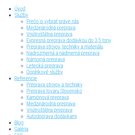
Úvod
Služby
Prečo si vybrať práve nás
Medzinárodná preprava
Vnútroštátna preprava
Expresná preprava dodávkou do 3,5 tony
Preprava strojov, techniky a materiálu
Nadrozmerná a nadmerná preprava
Námorná preprava
Letecká preprava
Doplnkové služby
Referencie
Preprava strojov a techniky
Preprava tovaru Slovensko
Kamiónová preprava
Medzinárodná preprava
Vnútroštátna preprava
Autodoprava dodávkami
Blog
Galéria