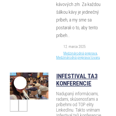
kávových zŕn. Za každou
šálkou kávy je jedinečný
príbeh, a my sme sa
postarali o to, aby tento
príbeh…
12. marca 2025
Medzinárodná preprava
,
Medzinárodná preprava tovaru
INFESTIVAL TA3
KONFERENCIE
Nadupaný informáciami,
radami, skúsenosťami a
príbehmi od TOP elity
LinkedInu. Takto vnímam
Infestival ta3 konferencie.