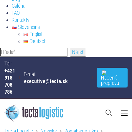
Galéria
FAQ
Kontakty
Slovenčina
English
Deutsch
Tel.:
+421
E-mail:
918
Naceniť
executive@tecta.sk
prepravu
708
786
Tecta Logistic
>
Novinky
>
Pomáhame iným
>