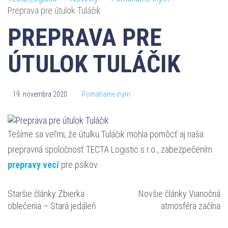
Preprava pre útulok Tuláčik
PREPRAVA PRE
ÚTULOK TULÁČIK
19. novembra 2020
Pomáhame iným
Tešíme sa veľmi, že útulku Tuláčik mohla pomôcť aj naša
prepravná spoločnosť TECTA Logistic s.r.o., zabezpečením
prepravy vecí
pre psíkov.
Staršie články
Zbierka
Novšie články
Vianočná
oblečenia – Stará jedáleň
atmosféra začína