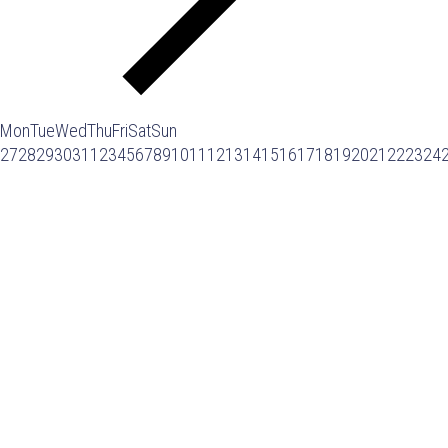
Mon
Tue
Wed
Thu
Fri
Sat
Sun
27
28
29
30
31
1
2
3
4
5
6
7
8
9
10
11
12
13
14
15
16
17
18
19
20
21
22
23
24