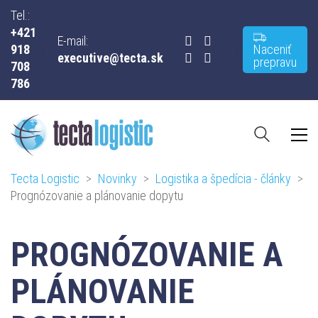
Tel.:
+421
E-mail:
918
Naceniť
executive@tecta.sk
prepravu
708
786
Tecta Logistic
>
Novinky
>
Logistika a špedícia - články
>
Prognózovanie a plánovanie dopytu
PROGNÓZOVANIE A
PLÁNOVANIE